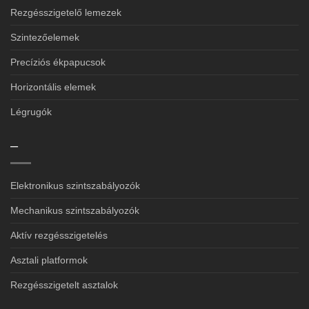
Rezgésszigetelő lemezek
Szintezőelemek
Precíziós ékpapucsok
Horizontális elemek
Légrugók
–
Elektronikus szintszabályozók
Mechanikus szintszabályozók
Aktív rezgésszigetelés
Asztali platformok
Rezgésszigetelt asztalok