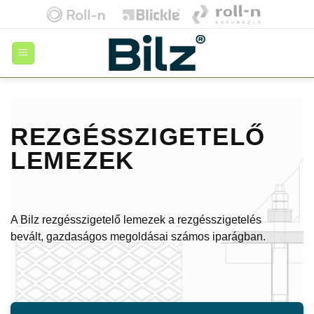
Skip
to
content
REZGÉSSZIGETELŐ
LEMEZEK
A Bilz rezgésszigetelő lemezek a rezgésszigetelés
bevált, gazdaságos megoldásai számos iparágban.