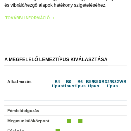
és vibráló/rezgő alapok hatékony szigeteléséhez.
TOVÁBBI INFORMÁCIÓ
A MEGFELELŐ LEMEZTÍPUS KIVÁLASZTÁSA
Alkalmazás
B4
B0
B6
B5/B50
B32/B32W
B3
típus
típus
típus
típus
típus
t
Alkalmazás
B4
B0
B6
B5/B50
B32/B32W
B3
típus
típus
típus
típus
típus
t
Fémfeldolgozás
Megmunkálóközpont
Fúrógép