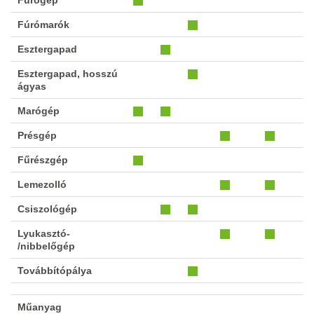
Fúrómarók
Esztergapad
Esztergapad, hosszú
ágyas
Marógép
Présgép
Fűrészgép
Lemezolló
Csiszológép
Lyukasztó-
/nibbelőgép
Továbbítópálya
Műanyag