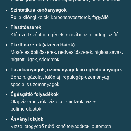
Szintetikus kenőanyagok
Polialkilénglikolok, karbonsavészterek, fagyálló
Tisztítószerek
Klórozott szénhidrogének, mosóbenzin, hidegtisztító
Tisztítószerek (vizes oldatok)
Mosó- és öblítőszerek, nedvesítőszerek, hígított savak,
hígított lúgok, sóoldatok
Tüzelőanyagok, üzemanyagok és éghető anyagok
Benzin, gázolaj, fűtőolaj, repülőgép-üzemanyag,
speciális üzemanyagok
Égésgátló folyadékok
Olaj-víz emulziók, víz-olaj emulziók, vizes
polimeroldatok
Ásványi olajok
Vizzel elegyedő hűtő-kenő folyadékok, automata