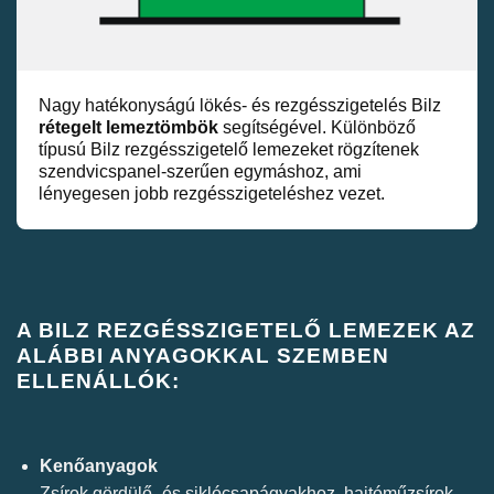
Nagy hatékonyságú lökés- és rezgésszigetelés Bilz
rétegelt lemeztömbök
segítségével. Különböző
típusú Bilz rezgésszigetelő lemezeket rögzítenek
szendvicspanel-szerűen egymáshoz, ami
lényegesen jobb rezgésszigeteléshez vezet.
A BILZ REZGÉSSZIGETELŐ LEMEZEK AZ
ALÁBBI ANYAGOKKAL SZEMBEN
ELLENÁLLÓK:
Kenőanyagok
Zsírok gördülő- és siklócsapágyakhoz, hajtóműzsírok