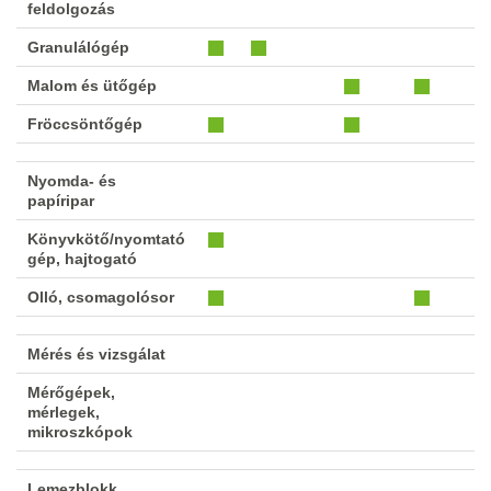
feldolgozás
Granulálógép
Malom és ütőgép
Fröccsöntőgép
Nyomda- és
papíripar
Könyvkötő/nyomtató
gép, hajtogató
Olló, csomagolósor
Mérés és vizsgálat
Mérőgépek,
mérlegek,
mikroszkópok
Lemezblokk