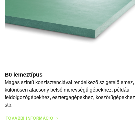
B0 lemeztípus
Magas szintű konzisztenciával rendelkező szigetelőlemez,
különösen alacsony belső merevségű gépekhez, például
feldolgozógépekhez, esztergagépekhez, köszörűgépekhez
stb.
TOVÁBBI INFORMÁCIÓ