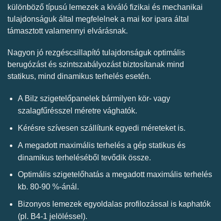
különböző típusú lemezek a kiváló fizikai és mechanikai
tulajdonságuk által megfelelnek a mai kor ipara által
támasztott valamennyi elvárásnak.
Nagyon jó rezgéscsillapító tulajdonságuk optimális
berugózást és szintszabályozást biztosítanak mind
statikus, mind dinamikus terhelés esetén.
A Bilz szigetelőpanelek bármilyen kör- vagy
szalagfűrésszel méretre vághatók.
Kérésre szívesen szállítunk egyedi méreteket is.
A megadott maximális terhelés a gép statikus és
dinamikus terheléséből tevődik össze.
Optimális szigetelőhatás a megadott maximális terhelés
kb. 80-90 %-ánál.
Bizonyos lemezek egyoldalas profilozással is kaphatók
(pl. B4-1 jelöléssel).