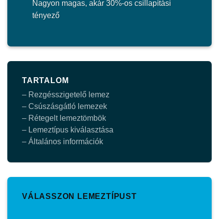
Nagyon magas, akár 30%-os csillapítási
tényező
TARTALOM
– Rezgésszigetelő lemez
– Csúszásgátló lemezek
– Rétegelt lemeztömbök
– Lemeztípus kiválasztása
– Általános információk
VÁLASSZON LEMEZTÍPUST