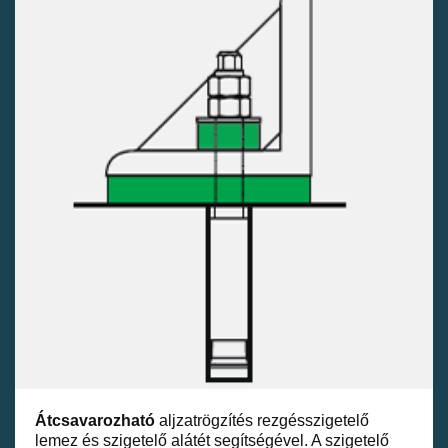
Átcsavarozható
aljzatrögzítés rezgésszigetelő
lemez és szigetelő alátét segítségével. A szigetelő