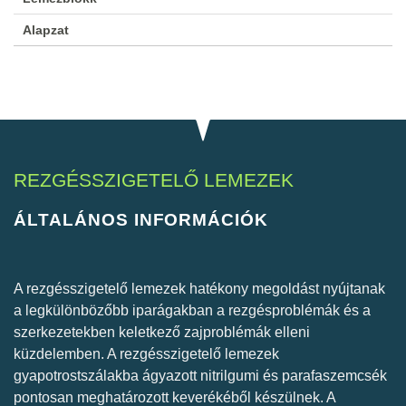
Alapzat
REZGÉSSZIGETELŐ LEMEZEK
ÁLTALÁNOS INFORMÁCIÓK
A rezgésszigetelő lemezek hatékony megoldást nyújtanak
a legkülönbözőbb iparágakban a rezgésproblémák és a
szerkezetekben keletkező zajproblémák elleni
küzdelemben. A rezgésszigetelő lemezek
gyapotrostszálakba ágyazott nitrilgumi és parafaszemcsék
pontosan meghatározott keverékéből készülnek. A