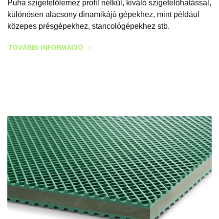
Puha szigetelőlemez profil nélkül, kiváló szigetelőhatással,
különösen alacsony dinamikájú gépekhez, mint például
közepes présgépekhez, stancológépekhez stb.
TOVÁBBI INFORMÁCIÓ