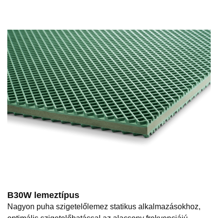
B30W lemeztípus
Nagyon puha szigetelőlemez statikus alkalmazásokhoz,