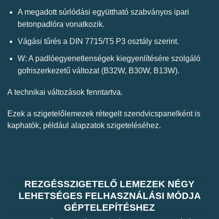
A megadott súrlódási együttható szabványos ipari
betonpadlóra vonatkozik.
Vágási tűrés a DIN 7715/T5 P3 osztály szerint.
W: A padlóegyenetlenségek kiegyenlítésére szolgáló
gofriszerkezetű változat (B32W, B30W, B13W).
A technikai változások fenntartva.
Ezek a szigetelőlemezek rétegelt szendvicspanelként is
kaphatók, például alapzatok szigeteléséhez.
REZGÉSSZIGETELŐ LEMEZEK NÉGY
LEHETSÉGES FELHASZNÁLÁSI MÓDJA
GÉPTELEPÍTÉSHEZ