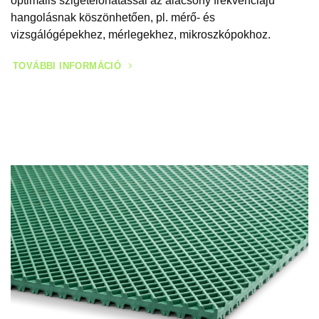
optimális szigetelőhatással az alacsony frekvenciájú
hangolásnak köszönhetően, pl. mérő- és
vizsgálógépekhez, mérlegekhez, mikroszkópokhoz.
TOVÁBBI INFORMÁCIÓ