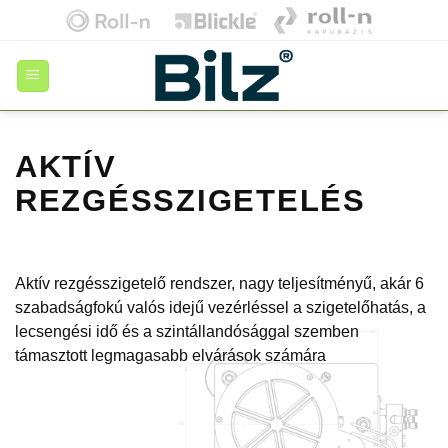
Skip
to
content
AKTÍV
REZGÉSSZIGETELÉS
Aktív rezgésszigetelő rendszer, nagy teljesítményű, akár 6
szabadságfokú valós idejű vezérléssel a szigetelőhatás, a
lecsengési idő és a szintállandósággal szemben
támasztott legmagasabb elvárások számára