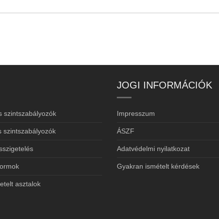
JOGI INFORMÁCIÓK
s szintszabályozók
Impresszum
 szintszabályozók
ÁSZF
sszigetelés
Adatvédelmi nyilatkozat
tformok
Gyakran ismételt kérdések
telt asztalok