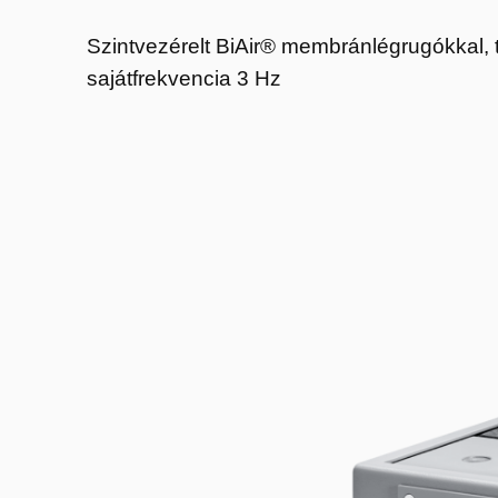
Szintvezérelt BiAir® membránlégrugókkal, t
sajátfrekvencia 3 Hz