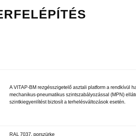
ERFELÉPÍTÉS
A VITAP-BM rezgésszigetelő asztali platform a rendkívül 
mechanikus-pneumatikus szintszabályozással (MPN) ellátot
szintkiegyenlítést biztosít a terhelésváltozások esetén.
RAL 7037, porszürke