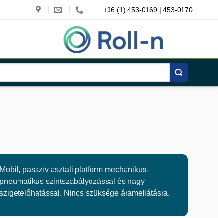
+36 (1) 453-0169 | 453-0170
Mobil, passzív asztali platform mechanikus-
pneumatikus szintszabályozással és nagy
szigetelőhatással. Nincs szüksége áramellátásra.