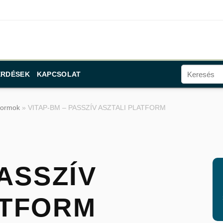
ÉRDÉSEK
KAPCSOLAT
tformok
»
VITAP-BM – PASSZÍV ASZTALI PLATFORM
PASSZÍV
ATFORM