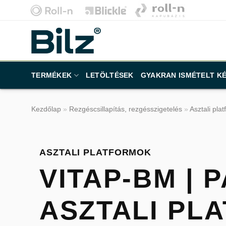
Skip
to
content
TERMÉKEK
LETÖLTÉSEK
GYAKRAN ISMÉTELT K
Kezdőlap
»
Rezgéscsillapítás, rezgésszigetelés
»
Asztali pla
ASZTALI PLATFORMOK
VITAP-BM | 
ASZTALI PL