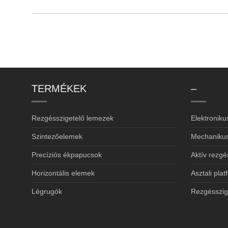
TERMÉKEK
–
Rezgésszigetelő lemezek
Elektroniku
Szintezőelemek
Mechanikus
Precíziós ékpapucsok
Aktív rezgé
Horizontális elemek
Asztali pla
Légrugók
Rezgésszige