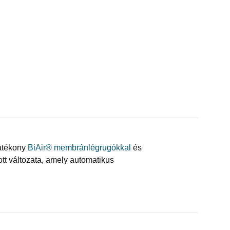
hatékony
BiAir® membránlégrugókkal
és
t változata, amely automatikus