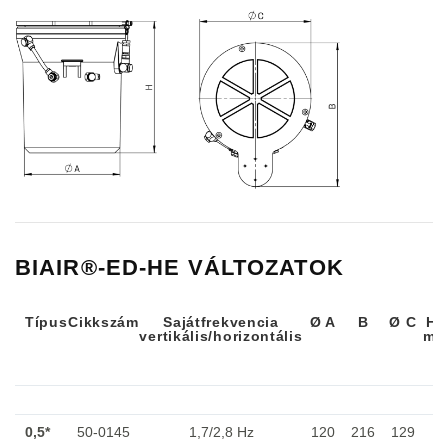
BIAIR®-ED-HE VÁLTOZATOK
Típus
Cikkszám
Sajátfrekvencia
Ø A
B
Ø C
H 
vertikális/horizontális
ma
Típus
Cikkszám
Sajátfrekvencia
Ø A
B
Ø C
H 
vertikális/horizontális
ma
0,5*
50-0145
1,7/2,8 Hz
120
216
129
3