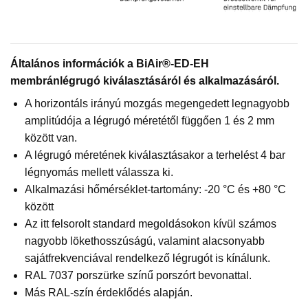
Általános információk a BiAir®-ED-EH
membránlégrugó kiválasztásáról és alkalmazásáról.
A horizontáls irányú mozgás megengedett legnagyobb
amplitúdója a légrugó méretétől függően 1 és 2 mm
között van.
A légrugó méretének kiválasztásakor a terhelést 4 bar
légnyomás mellett válassza ki.
Alkalmazási hőmérséklet-tartomány: -20 °C és +80 °C
között
Az itt felsorolt standard megoldásokon kívül számos
nagyobb lökethosszúságú, valamint alacsonyabb
sajátfrekvenciával rendelkező légrugót is kínálunk.
RAL 7037 porszürke színű porszórt bevonattal.
Más RAL-szín érdeklődés alapján.