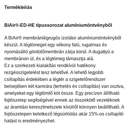
Termékleírás
BiAir®-ED-HE típussorozat alumíniumöntvényből
A BiAir® membránlégrugós izolátor alumíniumöntvényből
készül. A légtömeget egy vékony falú, rugalmas és
nyomásálló gördülőmembrán zárja körül. A dugattyú a
membránon ül, és a légtömeg támasztja alá.
Ez a szerkezeti kialakítás rendkívül hatékony
rezgésszigetelést tesz lehetővé. A lehető legjobb
csillapítás érdekében a légtér a szigetelőrendszer
belsejében két kamrára (terhelés és csillapítás) van osztva,
amelyeket egy légtömlő köt össze. Egy precízen állítható
fojtószelep segítségével ennek az összekötő vezetéknek
az áramlási keresztmetszete kívülről könnyen beállítható. A
fojtószelepen keletkező légsúrlódás akár 15%-os csillapító
hatást is eredményezhet.