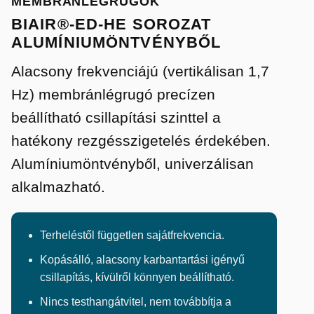
MEMBRÁNLÉGRUGÓK
BIAIR®-ED-HE SOROZAT
ALUMÍNIUMÖNTVÉNYBŐL
Alacsony frekvenciájú (vertikálisan 1,7
Hz) membránlégrugó precízen
beállítható csillapítási szinttel a
hatékony rezgésszigetelés érdekében.
Alumíniumöntvényből, univerzálisan
alkalmazható.
Terheléstől független sajátfrekvencia.
Kopásálló, alacsony karbantartási igényű
csillapítás, kívülről könnyen beállítható.
Nincs testhangátvitel, nem továbbítja a