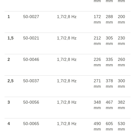
mm
mm
mm
1
50-0027
1,7/2,8 Hz
172
288
200
3
mm
mm
mm
1,5
50-0021
1,7/2,8 Hz
212
305
230
3
mm
mm
mm
2
50-0046
1,7/2,8 Hz
226
335
260
3
mm
mm
mm
2,5
50-0037
1,7/2,8 Hz
271
378
300
3
mm
mm
mm
3
50-0056
1,7/2,8 Hz
348
467
382
3
mm
mm
mm
4
50-0065
1,7/2,8 Hz
490
605
530
3
mm
mm
mm