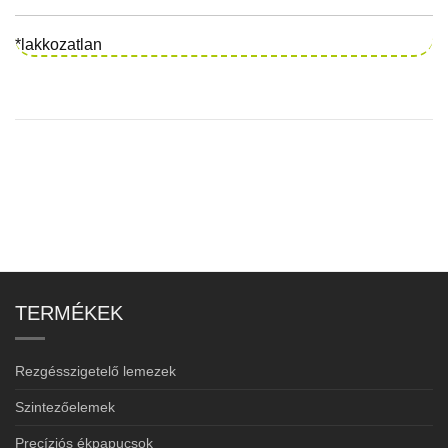
*lakkozatlan
TERMÉKEK
Rezgésszigetelő lemezek
Szintezőelemek
Precíziós ékpapucsok