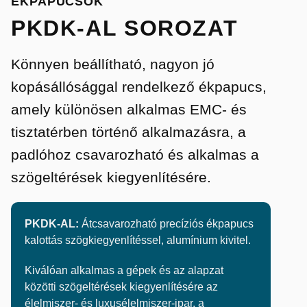
ÉKPAPUCSOK
PKDK-AL SOROZAT
Könnyen beállítható, nagyon jó
kopásállósággal rendelkező ékpapucs,
amely különösen alkalmas EMC- és
tisztatérben történő alkalmazásra, a
padlóhoz csavarozható és alkalmas a
szögeltérések kiegyenlítésére.
PKDK-AL:
Átcsavarozható precíziós ékpapucs
kalottás szögkiegyenlítéssel, alumínium kivitel.
Kiválóan alkalmas a gépek és az alapzat
közötti szögeltérések kiegyenlítésére az
élelmiszer- és luxusélelmiszer-ipar, a