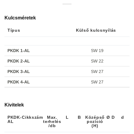
Kulcsméretek
Típus
Külső kulcsnyílás
Típus
Külső kulcsnyílás
PKDK 1-AL
SW 19
PKDK 2-AL
SW 22
PKDK 3-AL
SW 27
PKDK 4-AL
SW 27
Kivitelek
PKDK-
Cikkszám
Max.
L
B
Középső
Ø D
d
AL
terhelés
pozíció
/db
(H)