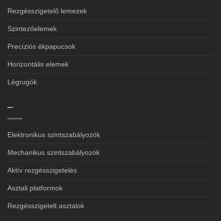
Rezgésszigetelő lemezek
Szintezőelemek
Precíziós ékpapucsok
Horizontális elemek
Légrugók
–
Elektronikus szintszabályozók
Mechanikus szintszabályozók
Aktív rezgésszigetelés
Asztali platformok
Rezgésszigetelt asztalok