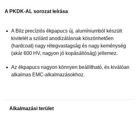
A PKDK-AL sorozat leírása
A Bilz precíziós ékpapucs új, alumíniumból készült
kivitelét a szilárd anodizálásnak köszönhetően
(hardcoat) nagy rétegvastagság és nagy keménység
(akár 600 HV, nagyon jó kopásállóság) jellemez.
Az ékpapucs nagyon könnyen beállítható, és kiválóan
alkalmas EMC-alkalmazásokhoz.
Alkalmazási terület