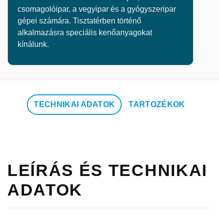
csomagolóipar, a vegyipar és a gyógyszeripar
gépei számára. Tisztatérben történő
alkalmazásra speciális kenőanyagokat
kínálunk.
TECHNIKAI ADATOK
TARTOZÉKOK
LEÍRÁS ÉS TECHNIKAI
ADATOK