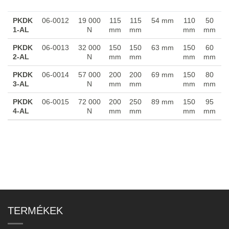
PKDK-
Cikkszám
Max.
L
B
Középső
Ø D
d
AL
terhelés
pozíció
PKDK
06-0012
19 000
115
115
54 mm
110
50
/db
(H)
1-AL
N
mm
mm
mm
mm
PKDK
06-0013
32 000
150
150
63 mm
150
60
2-AL
N
mm
mm
mm
mm
PKDK
06-0014
57 000
200
200
69 mm
150
80
3-AL
N
mm
mm
mm
mm
PKDK
06-0015
72 000
200
250
89 mm
150
95
4-AL
N
mm
mm
mm
mm
TERMÉKEK