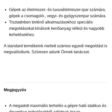
Gépek az élelmiszer- és luxusélelmiszer-ipar számára,
gépek a csomagoló-, vegyi- és gyógyszeripar számára.
Tisztatérben történő alkalmazásokhoz speciális
megoldásokat kínálunk kenőanyag nélkül és nagyobb
terhelésekhez.
A standard termékeink mellett számos egyedi megoldást is
megvalósítunk. Szívesen adunk Önnek tanácsot.
Megjegyzés
A megadott maximális terhelés a gépre ható statikus és
dinamikus terhelésekből adódnak össze.