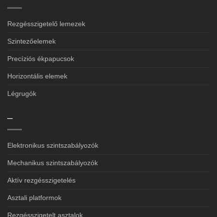
Rezgésszigetelő lemezek
Szintezőelemek
Precíziós ékpapucsok
Horizontális elemek
Légrugók
–
Elektronikus szintszabályozók
Mechanikus szintszabályozók
Aktív rezgésszigetelés
Asztali platformok
Rezgésszigetelt asztalok