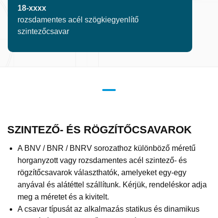
18-xxxx
rozsdamentes acél szögkiegyenlítő
szintezőcsavar
SZINTEZŐ- ÉS RÖGZÍTŐCSAVAROK
A BNV / BNR / BNRV sorozathoz különböző méretű
horganyzott vagy rozsdamentes acél szintező- és
rögzítőcsavarok választhatók, amelyeket egy-egy
anyával és alátéttel szállítunk. Kérjük, rendeléskor adja
meg a méretet és a kivitelt.
A csavar típusát az alkalmazás statikus és dinamikus