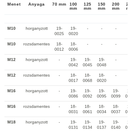
Menet
Anyaga
70 mm
100
125
150
200
25
mm
mm
mm
mm
m
Menet
Anyaga
70 mm
100
125
150
200
25
mm
mm
mm
mm
m
M10
horganyzott
19-
19-
-
-
-
-
0025
0020
M10
rozsdamentes
18-
18-
-
-
-
-
0012
0006
M12
horganyzott
-
19-
19-
19-
-
-
0042
0045
0048
M12
rozsdamentes
-
18-
18-
18-
-
-
0017
0068
0020
M16
horganyzott
-
19-
19-
19-
19-
19
0086
0092
0095
0099
01
M16
rozsdamentes
-
18-
18-
18-
18-
18
0031
0061
0034
0037
00
M18
horganyzott
-
19-
19-
19-
19-
19
0131
0134
0137
0140
01