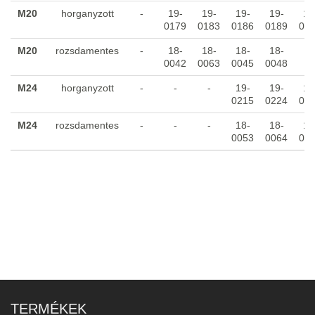
M20
horganyzott
-
19-
19-
19-
19-
19
0179
0183
0186
0189
01
M20
rozsdamentes
-
18-
18-
18-
18-
-
0042
0063
0045
0048
M24
horganyzott
-
-
-
19-
19-
19
0215
0224
02
M24
rozsdamentes
-
-
-
18-
18-
18
0053
0064
00
TERMÉKEK