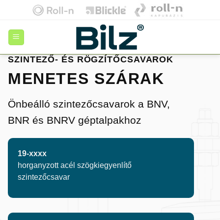
Skip
to
content
SZINTEZŐ- ÉS RÖGZÍTŐCSAVAROK
MENETES SZÁRAK
Önbeálló szintezőcsavarok a BNV,
BNR és BNRV géptalpakhoz
19-xxxx
horganyzott acél szögkiegyenlítő
szintezőcsavar